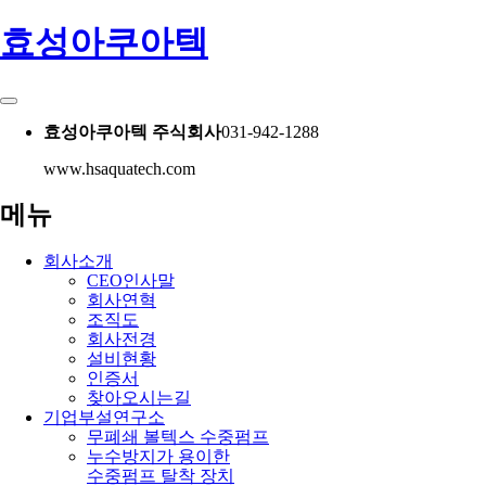
효성아쿠아텍
효성아쿠아텍 주식회사
031-942-1288
www.hsaquatech.com
메뉴
회사소개
CEO인사말
회사연혁
조직도
회사전경
설비현황
인증서
찾아오시는길
기업부설연구소
무폐쇄 볼텍스 수중펌프
누수방지가 용이한
수중펌프 탈착 장치