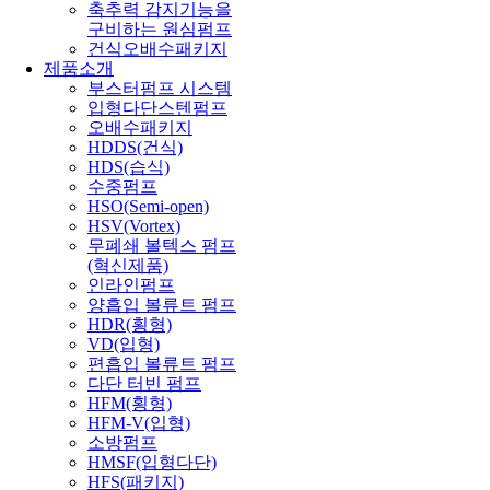
축추력 감지기능을
구비하는 원심펌프
건식오배수패키지
제품소개
부스터펌프 시스템
입형다단스텐펌프
오배수패키지
HDDS(건식)
HDS(습식)
수중펌프
HSO(Semi-open)
HSV(Vortex)
무폐쇄 볼텍스 펌프
(혁신제품)
인라인펌프
양흡입 볼류트 펌프
HDR(횡형)
VD(입형)
편흡입 볼류트 펌프
다단 터빈 펌프
HFM(횡형)
HFM-V(입형)
소방펌프
HMSF(입형다단)
HFS(패키지)