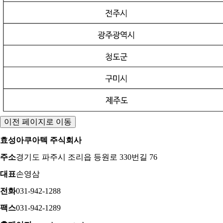
이전 페이지로 이동
효성아쿠아텍 주식회사
주소
경기도 파주시 조리읍 등원로 330번길 76
대표
손영삼
전화
031-942-1288
팩스
031-942-1289