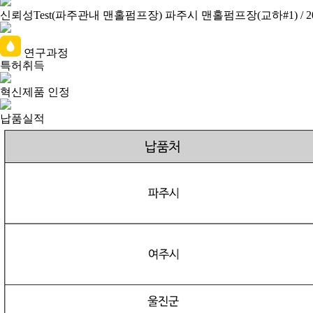
신뢰성Test(파주관내 맨홀펌프장)
파주시 맨홀펌프장(교하#1) / 
연구과정
특허취득
혁신제품 인정
납품실적