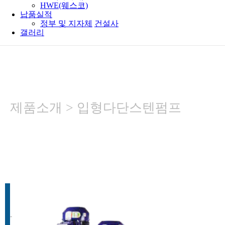
HWE(웨스코)
납품실적
정부 및 지자체
건설사
갤러리
제품소개 > 입형다단스텐펌프
EVMS / EVMS-V