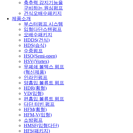
축추력 감지기능을
구비하는 원심펌프
건식오배수패키지
제품소개
부스터펌프 시스템
입형다단스텐펌프
오배수패키지
HDDS(건식)
HDS(습식)
수중펌프
HSO(Semi-open)
HSV(Vortex)
무폐쇄 볼텍스 펌프
(혁신제품)
인라인펌프
양흡입 볼류트 펌프
HDR(횡형)
VD(입형)
편흡입 볼류트 펌프
다단 터빈 펌프
HFM(횡형)
HFM-V(입형)
소방펌프
HMSF(입형다단)
HFS(패키지)