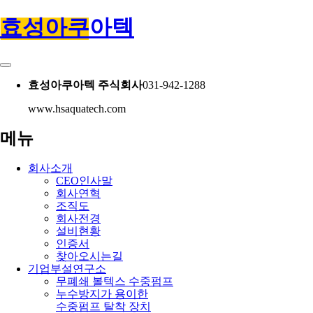
효성아쿠아텍
효성아쿠아텍 주식회사
031-942-1288
www.hsaquatech.com
메뉴
회사소개
CEO인사말
회사연혁
조직도
회사전경
설비현황
인증서
찾아오시는길
기업부설연구소
무폐쇄 볼텍스 수중펌프
누수방지가 용이한
수중펌프 탈착 장치